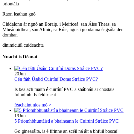
priontála
Raon leathan gnó
Clúdaíonn ár ngnó an Eoraip, i Meiriceá, san Áise Theas, sa
Mheánoirthear, san Afraic, sa Rúis, agus i gcodanna éagsúla den
domhan
dinimiciúil cuideachta
Nuacht is Déanaí
20
Jun
Cén fáth Úsáid Cuirtíní Doras Stráice PVC?
Is bealach maith é cuirtíní PVC a shábháil ar chostais
fuinnimh. Is féidir leat...
féachaint níos mó >
19
Jun
5 Príomhbhuntáistí a bhaineann le Cuirtíní Stráice PVC
Go ginearálta, is é fírinne an scéil ná áit a bhfuil boscaí