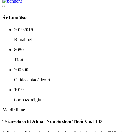
01
Ár buntáiste
2019
2019
Bunaithe
I
80
80
Tíortha
300
300
Cuideachta
dáileoirí
19
19
tíortha
& réigiúin
Maidir linne
Teicneolaíocht Ábhar Nua Suzhou Thoir Co.LTD