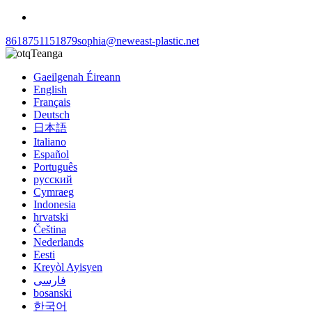
8618751151879
sophia@neweast-plastic.net
Teanga
Gaeilgenah Éireann
English
Français
Deutsch
日本語
Italiano
Español
Português
русский
Cymraeg
Indonesia
hrvatski
Čeština
Nederlands
Eesti
Kreyòl Ayisyen
فارسی
bosanski
한국어