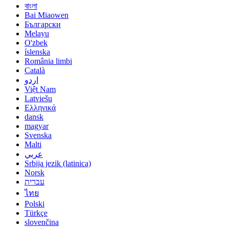
বাংলা
Bai Miaowen
Български
Melayu
O'zbek
íslenska
România limbi
Català
اردو
Việt Nam
Latviešu
Ελληνικά
dansk
magyar
Svenska
Malti
عربي
Srbija jezik (latinica)
Norsk
עברית
ไทย
Polski
Türkçe
slovenčina