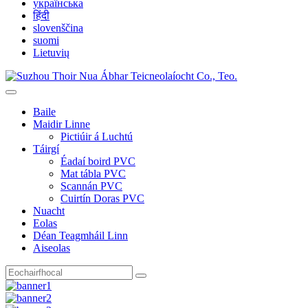
українська
हिंदी
slovenščina
suomi
Lietuvių
Baile
Maidir Linne
Pictiúir á Luchtú
Táirgí
Éadaí boird PVC
Mat tábla PVC
Scannán PVC
Cuirtín Doras PVC
Nuacht
Eolas
Déan Teagmháil Linn
Aiseolas