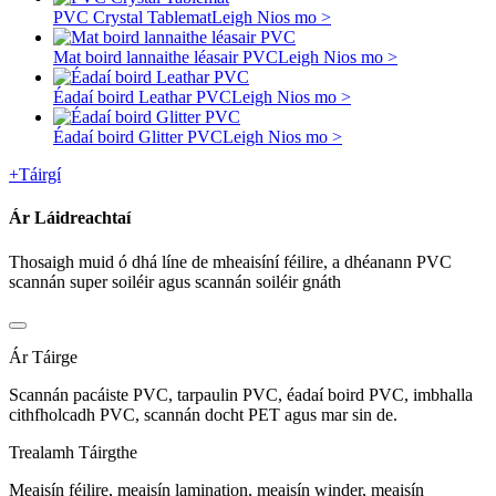
PVC Crystal Tablemat
Leigh Nios mo >
Mat boird lannaithe léasair PVC
Leigh Nios mo >
Éadaí boird Leathar PVC
Leigh Nios mo >
Éadaí boird Glitter PVC
Leigh Nios mo >
+
Táirgí
Ár Láidreachtaí
Thosaigh muid ó dhá líne de mheaisíní féilire, a dhéanann PVC
scannán super soiléir agus scannán soiléir gnáth
Ár Táirge
Scannán pacáiste PVC, tarpaulin PVC, éadaí boird PVC, imbhalla
cithfholcadh PVC, scannán docht PET agus mar sin de.
Trealamh Táirgthe
Meaisín féilire, meaisín lamination, meaisín winder, meaisín