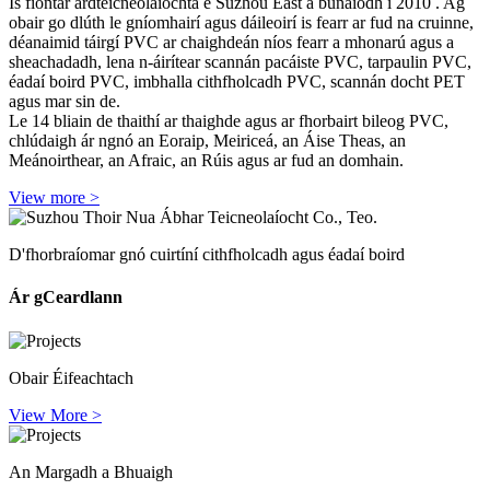
Is fiontar ardteicneolaíochta é Suzhou East a bunaíodh i 2010 . Ag
obair go dlúth le gníomhairí agus dáileoirí is fearr ar fud na cruinne,
déanaimid táirgí PVC ar chaighdeán níos fearr a mhonarú agus a
sheachadadh, lena n-áirítear scannán pacáiste PVC, tarpaulin PVC,
éadaí boird PVC, imbhalla cithfholcadh PVC, scannán docht PET
agus mar sin de.
Le 14 bliain de thaithí ar thaighde agus ar fhorbairt bileog PVC,
chlúdaigh ár ngnó an Eoraip, Meiriceá, an Áise Theas, an
Meánoirthear, an Afraic, an Rúis agus ar fud an domhain.
View more >
D'fhorbraíomar gnó cuirtíní cithfholcadh agus éadaí boird
Ár gCeardlann
Obair Éifeachtach
View More >
An Margadh a Bhuaigh