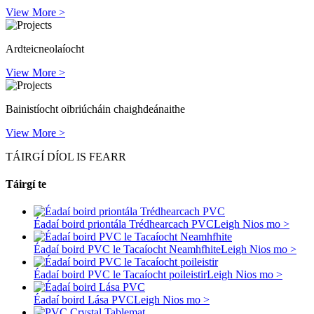
View More >
Ardteicneolaíocht
View More >
Bainistíocht oibriúcháin chaighdeánaithe
View More >
TÁIRGÍ DÍOL IS FEARR
Táirgí te
Éadaí boird priontála Trédhearcach PVC
Leigh Nios mo >
Éadaí boird PVC le Tacaíocht Neamhfhite
Leigh Nios mo >
Éadaí boird PVC le Tacaíocht poileistir
Leigh Nios mo >
Éadaí boird Lása PVC
Leigh Nios mo >