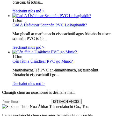
bruscair, tá lotnai...
féachaint níos mó >
18
Jun
Cad A Úsáidtear Scannán PVC Le haghaidh?
Mar gheall ar marthanacht eisceachtúil agus friotaíocht uisce
scannán PVC is áb...
féachaint níos mó >
17
Jun
Cén fáth a Úsáidtear PVC go Minic?
Marthanacht. Tá PVC an-mharthanach, ag taispeáint
friotaíocht eisceachtúil i gc...
féachaint níos mó >
Cláraigh chun an nuashonrú is déanaí a fháil.
ISTEACH ANOIS
Le teicneolaíocht chun cinn agus bainistíocht oibríochta