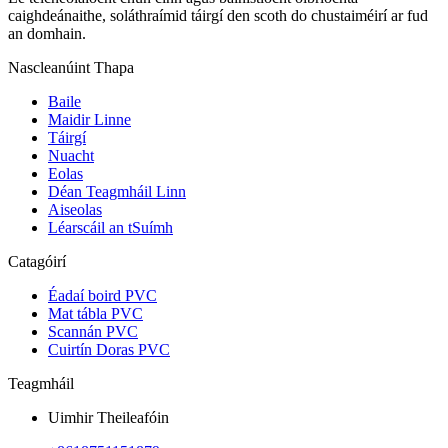
caighdeánaithe, soláthraímid táirgí den scoth do chustaiméirí ar fud
an domhain.
Nascleanúint Thapa
Baile
Maidir Linne
Táirgí
Nuacht
Eolas
Déan Teagmháil Linn
Aiseolas
Léarscáil an tSuímh
Catagóirí
Éadaí boird PVC
Mat tábla PVC
Scannán PVC
Cuirtín Doras PVC
Teagmháil
Uimhir Theileafóin